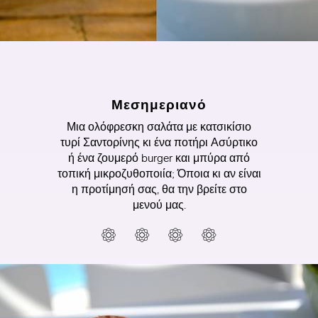
Μεσημεριανό
Μια ολόφρεσκη σαλάτα με κατσικίσιο
τυρί Σαντορίνης κι ένα ποτήρι Ασύρτικο
ή ένα ζουμερό burger και μπύρα από
τοπική μικροζυθοποιία; Όποια κι αν είναι
η προτίμησή σας, θα την βρείτε στο
μενού μας.