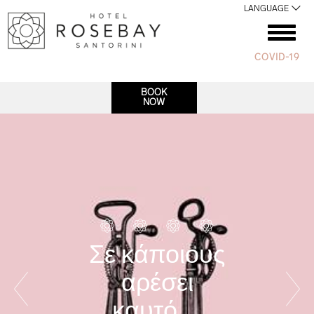
LANGUAGE
COVID-19
BOOK
NOW
σε άλλους
αρέσει
ανάλαφρο…