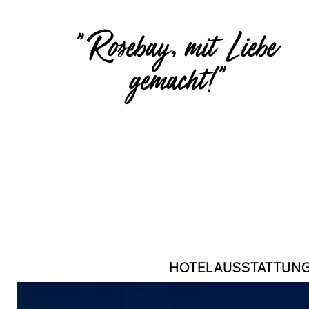
" Rosebay, mit Liebe
gemacht!"
HOTELAUSSTATTUN